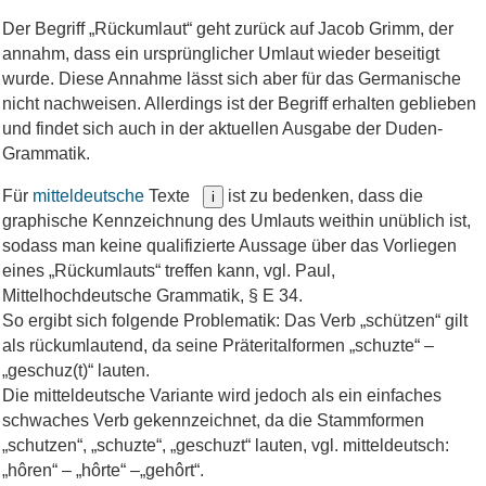
Der Begriff „Rückumlaut“ geht zurück auf Jacob Grimm, der
annahm, dass ein ursprünglicher Umlaut wieder beseitigt
wurde. Diese Annahme lässt sich aber für das Germanische
nicht nachweisen. Allerdings ist der Begriff erhalten geblieben
und findet sich auch in der aktuellen Ausgabe der Duden-
Grammatik.
Für
mitteldeutsche
Texte
ist zu bedenken, dass die
i
graphische Kennzeichnung des Umlauts weithin unüblich ist,
sodass man keine qualifizierte Aussage über das Vorliegen
eines „Rückumlauts“ treffen kann, vgl. Paul,
Mittelhochdeutsche Grammatik, § E 34.
So ergibt sich folgende Problematik: Das Verb „schützen“ gilt
als rückumlautend, da seine Präteritalformen „schuzte“ –
„geschuz(t)“ lauten.
Die mitteldeutsche Variante wird jedoch als ein einfaches
schwaches Verb gekennzeichnet, da die Stammformen
„schutzen“, „schuzte“, „geschuzt“ lauten, vgl. mitteldeutsch:
„hôren“ – „hôrte“ –„gehôrt“.