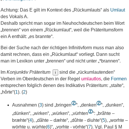
Achtung: Das E gilt im Kontext des „Rückumlauts“ als
Umlaut
des Vokals A.
Deshalb spricht man sogar im Neuhochdeutschen beim Wort
„brennen“ von einem „Rückumlaut“, weil die Prä­te­ri­tums­form
ein A enthält: „es brannte“.
Bei der Suche nach der richtigen Infinitivform muss man also
damit rechnen, dass ein „Rückumlaut“ vorliegt. Dann sucht
man im Lexikon unter „brennen“ und nicht unter „*brannen“.
Im
Konjunktiv Präteritum
sind die „rückumlautenden“
i
Verben im Oberdeutschen in der Regel
umlautlos
, die
Formen
entsprechen folglich denen des Indikativs Präteritum: „stalte“,
„hôrte“(
1
). (
2
)
Ⓩ
Ⓩ
Ausnahmen (
3
) sind „bringen
“, „denken
“, „dunken“,
Ⓩ
„dünken“, „wirken“, „würken“, „vürhten
“: „brâhte –
bræhte“(
4
), „dâhte – dæhte“, „dûhte - diuhte“(
5
), „worhte –
wörhte u. würhte(
6
)“, „vorhte - vörhte“(
7
). Vgl. Paul § M