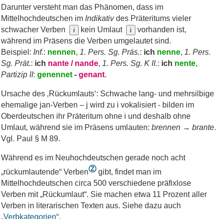
Darunter versteht man das Phänomen, dass im
Mittelhochdeutschen im
Indikativ
des Präteritums vieler
schwacher Verben
kein Umlaut
vorhanden ist,
i
i
während im Präsens die Verben umgelautet sind.
Beispiel:
Inf.
:
nennen
,
1. Pers. Sg. Präs.
:
ich
nenne
,
1. Pers.
Sg. Prät.
:
ich
nante / nande
,
1. Pers. Sg. K II.
:
ich
nente
,
Partizip II
:
genennet
-
genant
.
Ursache des ‚Rückumlauts‘: Schwache lang- und mehrsilbige
ehemalige jan-Verben – j wird zu i vokalisiert - bilden im
Oberdeutschen ihr Präteritum ohne i und deshalb ohne
Umlaut, während sie im Präsens umlauten:
brennen → brante
.
Vgl. Paul § M 89.
Während es im Neuhochdeutschen gerade noch acht
Ⓩ
„rückumlautende“ Verben
gibt, findet man im
Mittelhochdeutschen circa 500 verschiedene präfixlose
Verben mit „Rückumlaut“. Sie machen etwa 11 Prozent aller
Verben in literarischen Texten aus. Siehe dazu auch
„
Verbkategorien“
.