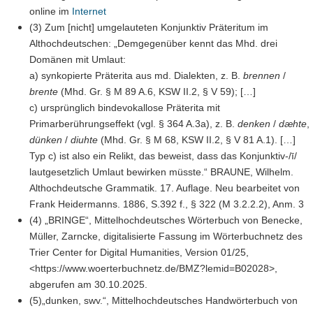
online im
Internet
(3) Zum [nicht] umgelauteten Konjunktiv Präteritum im
Althochdeutschen: „Demgegenüber kennt das Mhd. drei
Domänen mit Umlaut:
a) synkopierte Präterita aus md. Dialekten, z. B.
brennen
/
brente
(Mhd. Gr. § M 89 A.6, KSW II.2, § V 59); […]
c) ursprünglich bindevokallose Präterita mit
Primarberührungseffekt (vgl. § 364 A.3a), z. B.
denken
/
dæhte
,
dünken
/
diuhte
(Mhd. Gr. § M 68, KSW II.2, § V 81 A.1). […]
Typ c) ist also ein Relikt, das beweist, dass das Konjunktiv-/ī/
lautgesetzlich Umlaut bewirken müsste.“ BRAUNE, Wilhelm.
Althochdeutsche Grammatik. 17. Auflage. Neu bearbeitet von
Frank Heidermanns. 1886, S.392 f., § 322 (M 3.2.2.2), Anm. 3
(4) „BRINGE“, Mittelhochdeutsches Wörterbuch von Benecke,
Müller, Zarncke, digitalisierte Fassung im Wörterbuchnetz des
Trier Center for Digital Humanities, Version 01/25,
<https://www.woerterbuchnetz.de/BMZ?lemid=B02028>,
abgerufen am 30.10.2025.
(5)„dunken, swv.“, Mittelhochdeutsches Handwörterbuch von