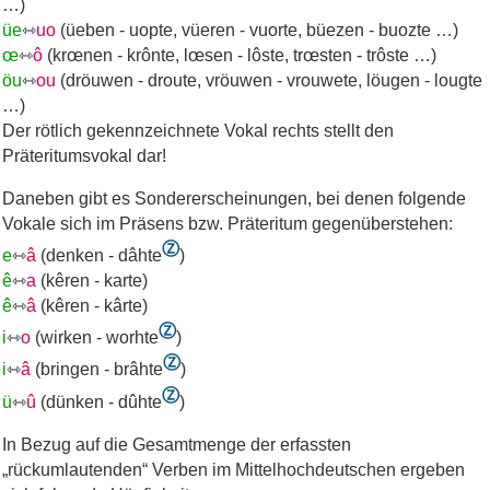
…)
üe
⇿
uo
(üeben - uopte, vüeren - vuorte, büezen - buozte …)
œ
⇿
ô
(krœnen - krônte, lœsen - lôste, trœsten - trôste …)
öu
⇿
ou
(dröuwen - droute, vröuwen - vrouwete, löugen - lougte
…)
Der rötlich gekennzeichnete Vokal rechts stellt den
Präteritumsvokal dar!
Daneben gibt es Sondererscheinungen, bei denen folgende
Vokale sich im Präsens bzw. Präteritum gegenüberstehen:
Ⓩ
e
⇿
â
(denken - dâhte
)
ê
⇿
a
(kêren - karte)
ê
⇿
â
(kêren - kârte)
Ⓩ
i
⇿
o
(wirken - worhte
)
Ⓩ
i
⇿
â
(bringen - brâhte
)
Ⓩ
ü
⇿
û
(dünken - dûhte
)
In Bezug auf die Gesamtmenge der erfassten
„
rückumlautenden“ Verben im Mittelhochdeutschen ergeben