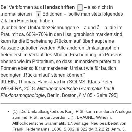
Bei Verbformen aus
Handschriften
– also nicht in
i
„normalisierten“
Editionen – sollte man stets folgendes
i
Zitat im Hinterkopf haben:
„Nur bei den Umlautbezeichnungen e – a und ǟ – ā, die im
Prät. mit ca. 60%–70% in den Hss. graphisch markiert sind,
kann für die Erscheinung ‚Rückumlaut‘ überhaupt eine
Aussage getroffen werden. Alle anderen Umlautgraphien
treten erst im Verlauf des Mhd. in Erscheinung, im Präsens
ebenso wie im Präteritum, so dass unmarkierte präteritale
Formen ebenso für unmarkierten Umlaut wie für lautlich
bedingten ‚Rückumlaut‘ stehen können.“
[KLEIN, Thomas, Hans-Joachim SOLMS, Klaus-Peter
WEGERA, 2018.
Mit­tel­hoch­deut­sche Gram­ma­tik Teil II
Flexions­mor­pho­lo­gie
, Ber­lin, Bos­ton, § V 85 - Sei­te 795]
(1) „Die Umlautlosigkeit des Konj. Prät. kann nur durch Analogie
zum Ind. Prät. erklärt werden …“ , BRAUNE, Wilhelm.
Althochdeutsche Grammatik. 17. Auflage. Neu bearbeitet von
Frank Heidermanns. 1886, S.392, § 322 (M 3.2.2.2), Anm. 3.