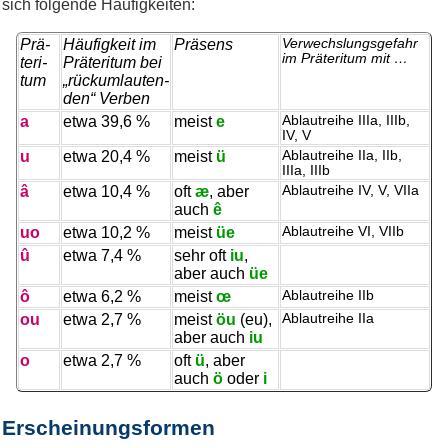
sich folgende Häufigkeiten:
Prä­
Häufig­keit im
Prä­sens
Ver­wechs­lungs­ge­fahr
im Prä­te­ri­tum mit …
te­ri­
Prä­te­ri­tum bei
tum
„
rück­um­lau­ten­
den“ Ver­ben
a
etwa 39,6 %
meist
e
Ab­laut­rei­he IIIa, IIIb,
IV, V
u
etwa 20,4 %
meist
ü
Ab­laut­rei­he IIa, IIb,
IIIa, IIIb
â
etwa 10,4 %
oft
æ
, aber
Ab­laut­rei­he IV, V, VIIa
auch
ê
uo
etwa 10,2 %
meist
üe
Ab­laut­rei­he VI, VIIb
û
etwa 7,4 %
sehr oft
iu
,
aber auch
üe
ô
etwa 6,2 %
meist
œ
Ab­laut­rei­he IIb
ou
etwa 2,7 %
meist
öu
(eu),
Ab­laut­rei­he IIa
aber auch
iu
o
etwa 2,7 %
oft
ü
, aber
auch
ö
oder
i
Erscheinungsformen