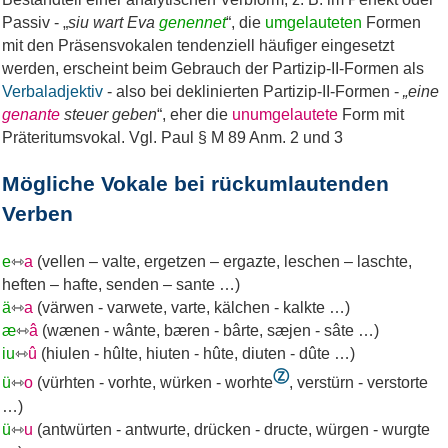
Passiv - „
siu wart Eva
genennet
“, die
umgelauteten
Formen
mit den Präsensvokalen tendenziell häufiger eingesetzt
werden, erscheint beim Gebrauch der Partizip-II-Formen als
Verbaladjektiv
- also bei deklinierten Partizip-II-Formen -
„eine
genante
steuer geben
“, eher die
unumgelautete
Form mit
Präteritumsvokal. Vgl. Paul § M 89 Anm. 2 und 3
Mögliche Vokale bei rückumlautenden
Verben
e
⇿
a
(vellen – valte, ergetzen – ergazte, leschen – laschte,
heften – hafte, senden – sante …)
ä
⇿
a
(värwen - varwete, varte, kälchen - kalkte …)
æ
⇿
â
(wænen - wânte, bæren - bârte, sæjen - sâte …)
iu
⇿
û
(hiulen - hûlte, hiuten - hûte, diuten - dûte …)
Ⓩ
ü
⇿
o
(vürhten - vorhte, würken - worhte
, verstürn - verstorte
…)
ü
⇿
u
(antwürten - antwurte, drücken - dructe, würgen - wurgte