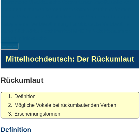
phä­no­me­ne
Mit­tel­deut­sche Verb­vari­an­ten
Zwei­fels­fäl­le
Kon­
so­nan­ten in star­ken Ver­ben
Vom Vo­kal zum In­fi­ni­tiv
Ver­ben,
sor­tiert
Vo­kal­ta­bel­le
Vo­kal­ent­wick­lung
Verb­be­zeich­nun­gen
Bei­spie­le der Verb­be­stim­mung
Fall­stri­cke der Verb­be­stim­
mung
Stichwörter
Netzhilfsmittel
MHD im Netz
Her­aus­for­de­
run­gen In­fi­ni­tiv­suche
—
—
—
Mit­tel­hoch­deutsch: Der Rückumlaut
Rückumlaut
Definition
Mögliche Vokale bei rückumlautenden Verben
Erscheinungsformen
Definition