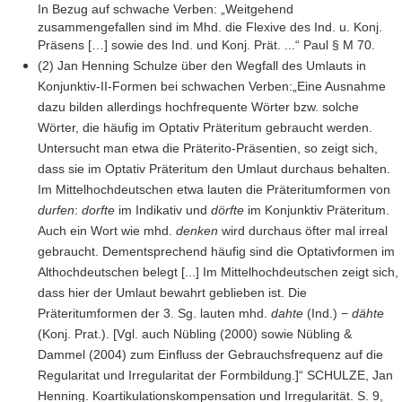
In Bezug auf schwache Verben: „Weitgehend
zusammengefallen sind im Mhd. die Flexive des Ind. u. Konj.
Präsens […] sowie des Ind. und Konj. Prät. ...“ Paul § M 70.
(2) Jan Henning Schulze über den Wegfall des Umlauts in
Konjunktiv-II-Formen bei schwachen Verben:„Eine Ausnahme
dazu bilden allerdings hochfrequente Wörter bzw. solche
Wörter, die häufig im Optativ Präteritum gebraucht werden.
Untersucht man etwa die Präterito-Präsentien, so zeigt sich,
dass sie im Optativ Präteritum den Umlaut durchaus behalten.
Im Mittelhochdeutschen etwa lauten die Präteritumformen von
durfen
:
dorfte
im Indikativ und
dörfte
im Konjunktiv Präteritum.
Auch ein Wort wie mhd.
denken
wird durchaus öfter mal irreal
gebraucht. Dementsprechend häufig sind die Optativformen im
Althochdeutschen belegt [...] Im Mittelhochdeutschen zeigt sich,
dass hier der Umlaut bewahrt geblieben ist. Die
Präteritumformen der 3. Sg. lauten mhd.
dahte
(Ind.) −
dähte
(Konj. Prat.). [Vgl. auch Nübling (2000) sowie Nübling &
Dammel (2004) zum Einfluss der Gebrauchsfrequenz auf die
Regularitat und Irregularitat der Formbildung.]“ SCHULZE, Jan
Henning. Koartikulationskompensation und Irregularität. S. 9,