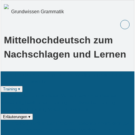
Grundwissen Grammatik
Mittelhochdeutsch zum
Nachschlagen und Lernen
Home
i
Lexika
Konjugierte Verben
Wort­for­men­da­ten­bank
Training Infinitivsuche
Training ▾
Verben finden und sortieren
Verben bestimmen
Verben
vollständig bestimmen
Training Infinitivsuche
Training
Ablautreihen
Training Vokal + Konsonant
Erläuterungen ▾
Ablautreihen
Rückumlaut
Präterito-Präsentia
Kontraktion
‚e/i‘-
bzw. ‚ie/iu‘–Wechsel
Gram­ma­ti­scher
Wech­sel
Ein­zel­ne Laut­