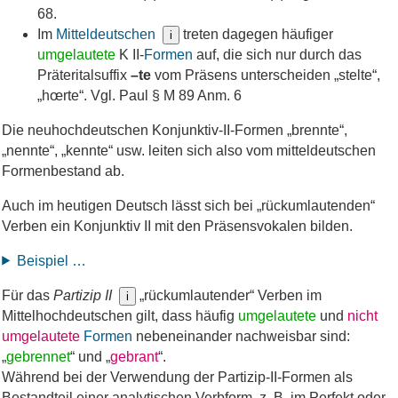
68.
Im
Mitteldeutschen
treten dagegen häufiger
i
umgelautete
K II-
Formen
auf, die sich nur durch das
Präteritalsuffix
–te
vom Präsens unterscheiden „stelte“,
„hœrte“. Vgl. Paul § M 89 Anm. 6
Die neuhochdeutschen Konjunktiv-II-Formen „brennte“,
„nennte“, „kennte“ usw. leiten sich also vom mitteldeutschen
Formenbestand ab.
Auch im heutigen Deutsch lässt sich bei „rückumlautenden“
Verben ein Konjunktiv II mit den Präsensvokalen bilden.
Beispiel …
Für das
Partizip II
„rückumlautender“ Verben im
i
Mittelhochdeutschen gilt, dass häufig
umgelautete
und
nicht
umgelautete
Formen
nebeneinander nachweisbar sind:
„
gebrennet
“ und „
gebrant
“.
Während bei der Verwendung der Partizip-II-Formen als
Bestandteil einer analytischen Verbform, z. B. im Perfekt oder