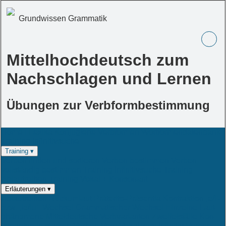
Grundwissen Grammatik
Mittelhochdeutsch zum
Nachschlagen und Lernen
Übungen zur Verbformbestimmung
Home
i
Lexika
Konjugierte Verbformen
Wort­for­men­da­ten­bank
Training Infinitivsuche
Training ▾
Verben finden und sortieren
Verben bestimmen
Verben
vollständig bestimmen
Training Infinitivsuche
Training
Ablautreihen
Training Vokal + Konsonant
Erläuterungen ▾
Ablautreihen
Rückumlaut
Präterito-Präsentia
Kontraktion
‚e/i'-
bzw. ‚ie/iu'–Wechsel
Gram­ma­ti­scher
Wech­sel
Ein­zel­ne Laut­
phä­no­me­ne
Mit­tel­deut­sche Verb­vari­an­ten
Zwei­fels­fäl­le
Kon­
so­nan­ten in star­ken Ver­ben
Vom Vo­kal zum In­fi­ni­tiv
Ver­ben,