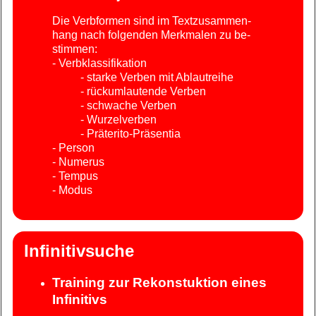
Die Verb­for­men sind im Text­zu­sam­men­
hang nach fol­gen­den Merk­ma­len zu be­
stim­men:
- Verbklassifikation
- starke Verben mit Ab­laut­rei­he
- rückumlautende Verben
- schwache Verben
- Wurzelverben
- Präterito-Präsentia
- Person
- Numerus
- Tempus
- Modus
Infinitivsuche
Training zur Rekonstuktion eines
Infinitivs