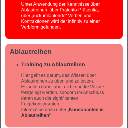
Unter Anwendung der Kenntnisse über
Ablautreihen, über Präterito-Präsentia,
über „rückumlautende“ Verben und
Kontraktionen wird der Infinitiv zu einer
Verbform gefunden.
Ablautreihen
Training zu Ablautreihen
Hier geht es darum, das Wissen über
Ablautreihen zu üben und zu testen.
Es sollen dabei aber nicht nur die Vokale
festgelegt werden, sondern im Anschluss
daran auch die signifikanten
Folgekonsonanten.
Information dazu unter „
Konsonanten in
Ablautreihen
“