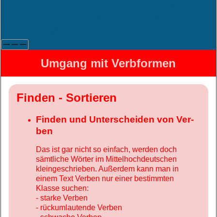
sor­tiert
Vo­kal­ta­bel­le
Vo­kal­ent­wick­lung
Verb­be­zeich­nun­gen
Bei­spie­le der Verb­be­stim­mung
Fall­stri­cke der Verb­be­stim­
mung
Stichwörter
Netzhilfsmittel
MHD im Netz
Her­aus­for­de­
run­gen In­fi­ni­tiv­suche
—
—
—
Umgang mit Verbformen
Finden - Sortieren
Finden und Un­ter­schei­den von Ver­
ben
Das ist gar nicht so ein­fach, wer­den doch
sämt­liche Wör­ter im Mit­tel­hoch­deut­schen
klein­ge­schrie­ben. Au­ßer­dem kann man in
einem Text Ver­ben nur einer be­stimm­ten
Klas­se su­chen:
- starke Verben
- rückumlautende Verben