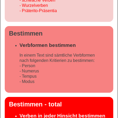
- schwache Verben
- Wurzelverben
- Präterito-Präsentia
Bestimmen
Verb­for­men be­stim­men
In einem Text sind sämt­li­che Verb­for­men
nach fol­gen­den Kri­tie­rien zu be­stim­men:
- Person
- Numerus
- Tempus
- Modus
Bestimmen - total
Ver­ben in je­der Hin­sicht be­stim­men